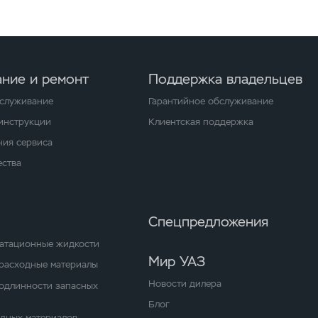
ние и ремонт
Поддержка владельцев
бслуживание
Гарантийное обслуживание
 инструкции
Клиентская поддержка
ия сервиса
ства
Спецпредложения
уатационные жидкости
Мир УАЗ
расходные материалы
Новости дилера
одлинности запасных
Блог
одных материалов