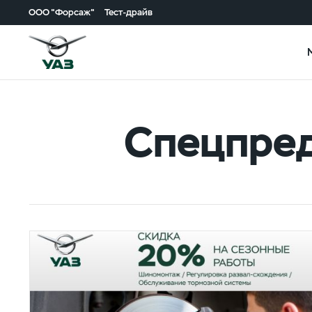
ООО "Форсаж"
Тест-драйв
Спецпре