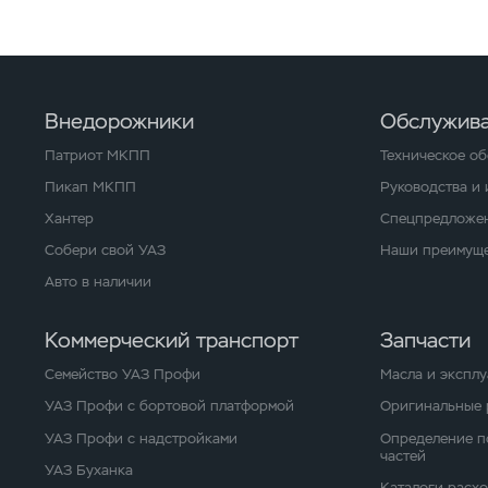
Внедорожники
Обслужива
Патриот МКПП
Техническое о
Пикап МКПП
Руководства и
Хантер
Спецпредложен
Собери свой УАЗ
Наши преимуще
Авто в наличии
Коммерческий транспорт
Запчасти
Семейство УАЗ Профи
Масла и экспл
УАЗ Профи с бортовой платформой
Оригинальные 
УАЗ Профи с надстройками
Определение п
частей
УАЗ Буханка
Каталоги расх